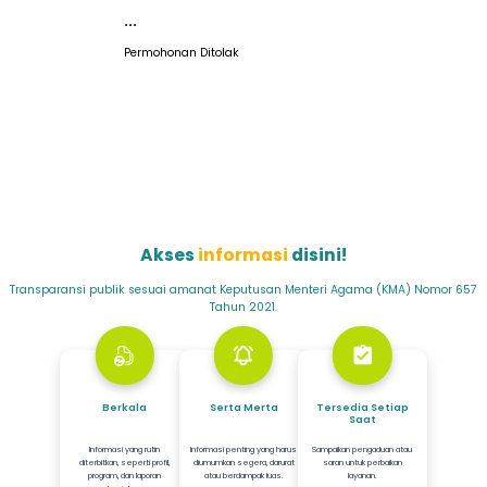
...
Permohonan Ditolak
Akses
informasi
disini!
Transparansi publik sesuai amanat Keputusan Menteri Agama (KMA) Nomor 657
Tahun 2021.
Berkala
Serta Merta
Tersedia Setiap
Saat
Informasi yang rutin
Informasi penting yang harus
Sampaikan pengaduan atau
diterbitkan, seperti profil,
diumumkan segera, darurat
saran untuk perbaikan
program, dan laporan
atau berdampak luas.
layanan.