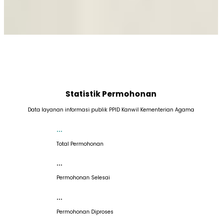
JAM PELAYANAN
RUANG PELAYANAN PPID
Statistik Permohonan
Senin - Jumat
Jl. Tengku Abu Lam U No.9, Kp. Baru
Pukul 08.00 - 16.00 WIB
Kec. Baiturrahman, Banda Aceh,
Data layanan informasi publik PPID Kanwil Kementerian Agama
Aceh 23242
...
Total Permohonan
...
Permohonan Selesai
...
Permohonan Diproses