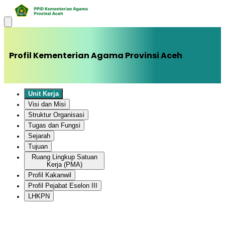
Profil Kementerian Agama Provinsi Aceh
Unit Kerja
Visi dan Misi
Struktur Organisasi
Tugas dan Fungsi
Sejarah
Tujuan
Ruang Lingkup Satuan
Kerja (PMA)
Profil Kakanwil
Profil Pejabat Eselon III
LHKPN